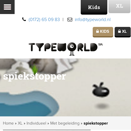
XL
Kids
(0172) 65 09 83
|
info@typeworld.nl
KIDS
XL
spiekstopper
Home
»
XL
»
Individueel
»
Met begeleiding
»
spiekstopper