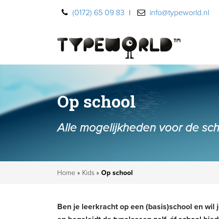
(0172) 65 09 83
|
info@typeworld.nl
Op school
Alle mogelijkheden voor de scho
Home
»
Kids
»
Op school
Ben je leerkracht op een (basis)school en wi