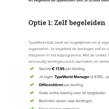
en begeleidt de typelessen zelf, óf school bie
Optie 1:
Zelf begeleiden
TypeWorld Kids biedt de mogelijkheid om je eige
organiseren. Je begeleidt de leerlingen zelf en 
integreren in het lesprogramma. Met de unieke
eenvoudig leerlingaccounts aanmaken en behe
Slechts
€ 17,95
per leerling.
Je eigen
TypeWorld Manager
(à €185,- pe
Differentiëren
per leerling.
Gratis online training voor de begeleider.
Berichten sturen naar leerlingen.