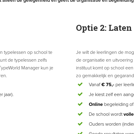
dt alleen de gelegenheid en geeft de organisatie en begeleiding
Optie 2:
Laten 
n typelessen op school te
Je wilt de leerlingen de mo
kunt de typelessen zelfs
de organisatie en uitvoering
 TypeWorld Manager kun je
instituut komt op school ee
ren.
zo gemakkelijk en gegarande
Vanaf
€ 75,-
per leerli
r jaar).
Je kiest zelf een aan
Online
begeleiding o
De school wordt
voll
Ouders worden (indien