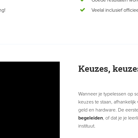
Goede resultaten wo
ng!
Veelal inclusief officie
Keuzes, keuz
Wanneer je typelessen op sc
keuzes te staan, afhankelijk
geld en hardware. De eerste
begeleiden
, of dat je je leer
instituut.