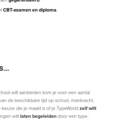
rden
gegarandeerd
.
el
CBT-examen en diploma
.
es…
hool wilt aanbieden kom je voor een aantal
 van de beschikbare tijd op school, mankracht,
 keuze die je maakt is of je TypeWorld
zelf wilt
lingen wilt
laten begeleiden
door een type-