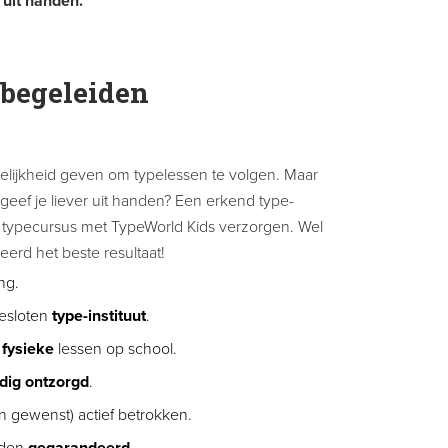
 uit handen.
begeleiden
gelijkheid geven om typelessen te volgen. Maar
 geef je liever uit handen? Een erkend type-
n typecursus met TypeWorld Kids verzorgen. Wel
erd het beste resultaat!
ng.
gesloten
type-instituut
.
f
fysieke
lessen op school.
edig ontzorgd
.
 gewenst) actief betrokken.