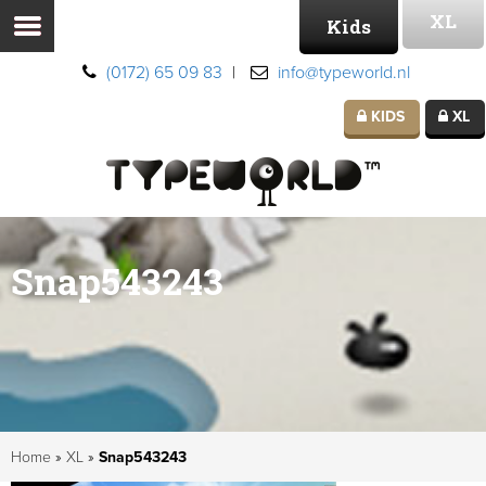
XL
Kids
(0172) 65 09 83
|
info@typeworld.nl
KIDS
XL
Snap543243
Home
»
XL
»
Snap543243