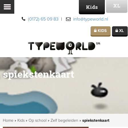
XL
Kids
(0172) 65 09 83
|
info@typeworld.nl
KIDS
XL
spiekstenkaart
Home
»
Kids
»
Op school
»
Zelf begeleiden
»
spiekstenkaart