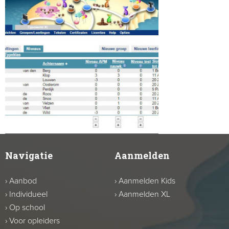
Navigatie
Aanmelden
›
Aanbod
›
Aanmelden Kids
›
Individueel
›
Aanmelden XL
›
Op school
›
Voor opleiders