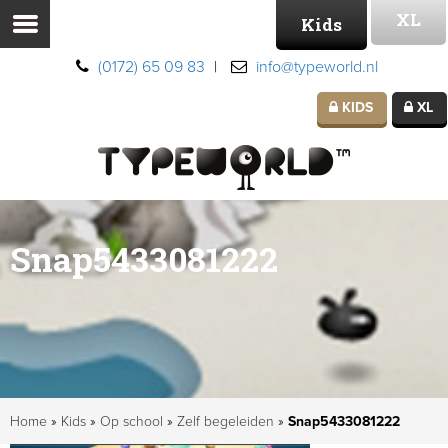
XL
Kids
(0172) 65 09 83
|
info@typeworld.nl
KIDS
XL
Snap5433081222
Home
»
Kids
»
Op school
»
Zelf begeleiden
»
Snap5433081222