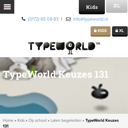
XL
Kids
(0172) 65 09 83
|
info@typeworld.nl
KIDS
XL
TypeWorld Keuzes 131
Home
»
Kids
»
Op school
»
Laten begeleiden
»
TypeWorld Keuzes
131