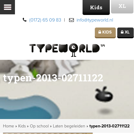
XL
Kids
(0172) 65 09 83
|
info@typeworld.nl
KIDS
XL
typen-2013-02711122
Home
»
Kids
»
Op school
»
Laten begeleiden
»
typen-2013-02711122