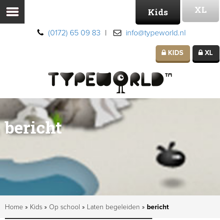
XL
Kids
(0172) 65 09 83
|
info@typeworld.nl
KIDS
XL
bericht
Home
»
Kids
»
Op school
»
Laten begeleiden
»
bericht