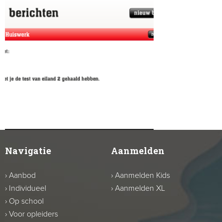
Navigatie
Aanmelden
›
Aanbod
›
Aanmelden Kids
›
Individueel
›
Aanmelden XL
›
Op school
›
Voor opleiders