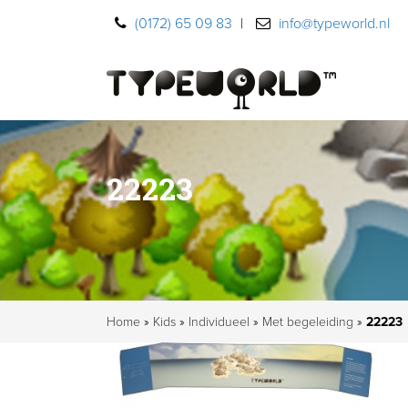
(0172) 65 09 83
|
info@typeworld.nl
22223
Home
»
Kids
»
Individueel
»
Met begeleiding
»
22223