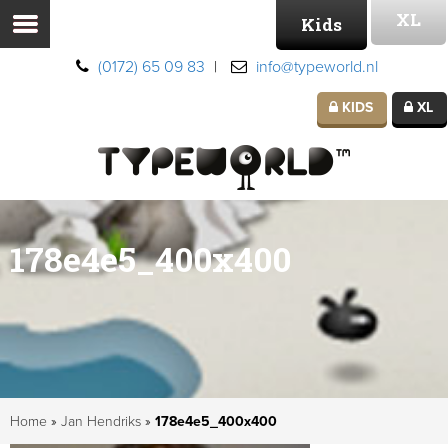
XL
Kids
(0172) 65 09 83
|
info@typeworld.nl
KIDS
XL
178e4e5_400x400
Home
»
Jan Hendriks
»
178e4e5_400x400