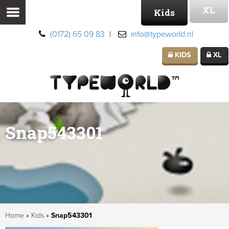
XL
Kids
(0172) 65 09 83
|
info@typeworld.nl
KIDS
XL
Snap543301
Home
»
Kids
»
Snap543301