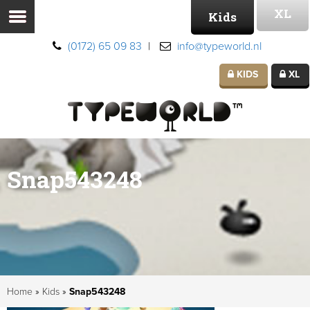
XL
Kids
(0172) 65 09 83
|
info@typeworld.nl
KIDS
XL
Snap543248
Home
»
Kids
»
Snap543248