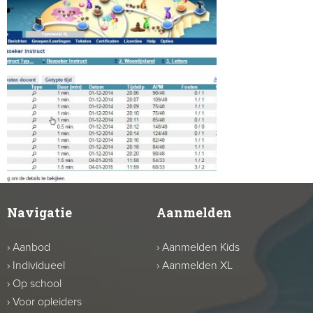
Navigatie
Aanmelden
›
Aanbod
›
Aanmelden Kids
›
Individueel
›
Aanmelden XL
›
Op school
›
Voor opleiders