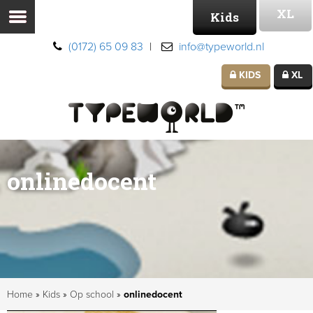
XL
Kids
(0172) 65 09 83
|
info@typeworld.nl
KIDS
XL
onlinedocent
Home
»
Kids
»
Op school
»
onlinedocent