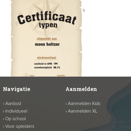
Navigatie
Aanmelden
›
Aanbod
›
Aanmelden Kids
›
Individueel
›
Aanmelden XL
›
Op school
›
Voor opleiders