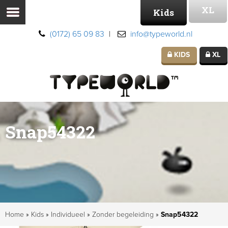
XL
Kids
(0172) 65 09 83
|
info@typeworld.nl
KIDS
XL
Snap54322
Home
»
Kids
»
Individueel
»
Zonder begeleiding
»
Snap54322