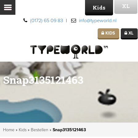
XL
Kids
(0172) 65 09 83
|
info@typeworld.nl
KIDS
XL
Snap3135121463
Home
»
Kids
»
Bestellen
»
Snap3135121463