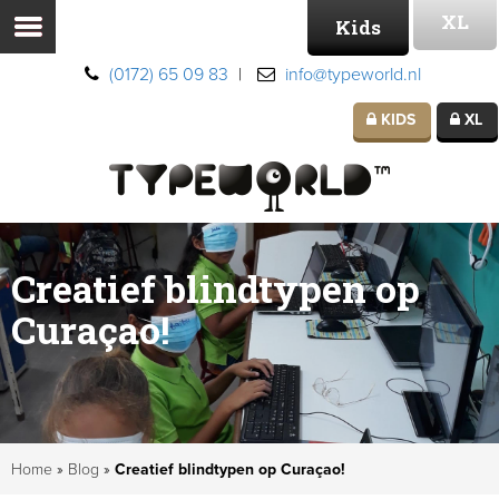
XL
Kids
(0172) 65 09 83
|
info@typeworld.nl
KIDS
XL
Creatief blindtypen op
Curaçao!
Home
»
Blog
»
Creatief blindtypen op Curaçao!